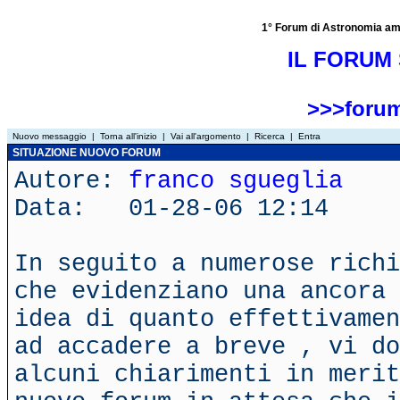
1° Forum di Astronomia amator
IL FORUM 
>>>forum
Nuovo messaggio
|
Torna all'inizio
|
Vai all'argomento
|
Ricerca
|
Entra
SITUAZIONE NUOVO FORUM
Autore:
franco sgueglia
Data: 01-28-06 12:14
In seguito a numerose richi
che evidenziano una ancora 
idea di quanto effettivamen
ad accadere a breve , vi do
alcuni chiarimenti in merit